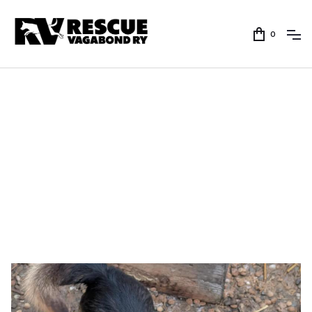
0
Kodin löytäneet koirat