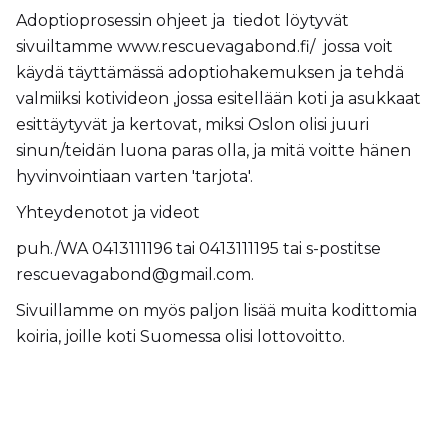
Adoptioprosessin ohjeet ja tiedot löytyvät
sivuiltamme
www.rescuevagabond.fi/
jossa voit
käydä täyttämässä adoptiohakemuksen ja tehdä
valmiiksi kotivideon ,jossa esitellään koti ja asukkaat
esittäytyvät ja kertovat, miksi Oslon olisi juuri
sinun/teidän luona paras olla, ja mitä voitte hänen
hyvinvointiaan varten 'tarjota'.
Yhteydenotot ja videot
puh./WA 0413111196 tai 0413111195 tai s-postitse
rescuevagabond@gmail.com.
Sivuillamme on myös paljon lisää muita kodittomia
koiria, joille koti Suomessa olisi lottovoitto.