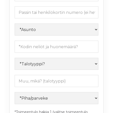
*Toimeentulo hakija 1 (valitse toimeentulo