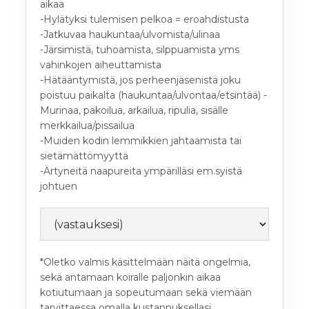
aikaa
-Hylätyksi tulemisen pelkoa = eroahdistusta
-Jatkuvaa haukuntaa/ulvomista/ulinaa
-Järsimistä, tuhoamista, silppuamista yms
vahinkojen aiheuttamista
-Hätääntymistä, jos perheenjäsenistä joku
poistuu paikalta (haukuntaa/ulvontaa/etsintää) -
Murinaa, pakoilua, arkailua, ripulia, sisälle
merkkailua/pissailua
-Muiden kodin lemmikkien jahtaamista tai
sietämättömyyttä
-Ärtyneitä naapureita ympärilläsi em.syistä
johtuen
*Oletko valmis käsittelmään näitä ongelmia,
sekä antamaan koiralle paljonkin aikaa
kotiutumaan ja sopeutumaan sekä viemään
tarvittaessa omalla kustannuksellasi