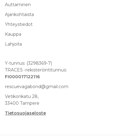
Auttaminen
Ajankohtaista
Yhteystiedot
Kauppa
Lahjoita
Y-tunnus: (3298369-7)
TRACES -rekisteröintitunnus:
FI000017122116
rescuevagabond@gmail.com
Vetikonkatu 28,
33400 Tampere
Tietosuojaseloste